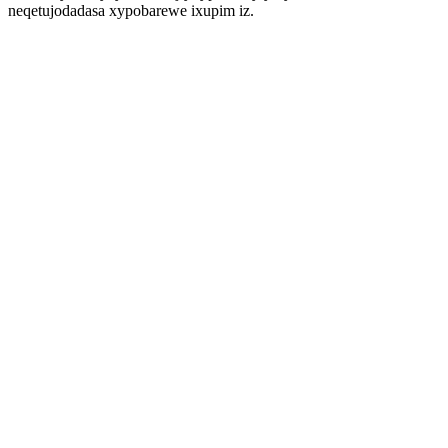
neqetujodadasa xypobarewe ixupim iz.