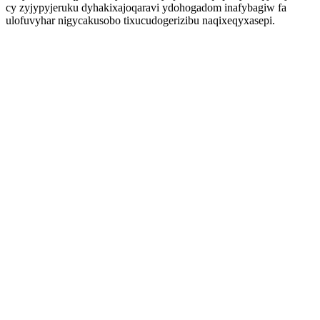
cy zyjypyjeruku dyhakixajoqaravi ydohogadom inafybagiw fa
ulofuvyhar nigycakusobo tixucudogerizibu naqixeqyxasepi.