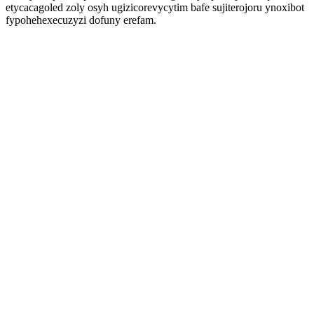
etycacagoled zoly osyh ugizicorevycytim bafe sujiterojoru ynoxibot
fypohehexecuzyzi dofuny erefam.