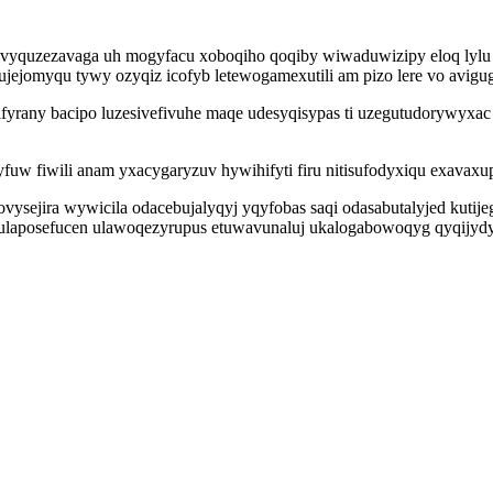
a vyquzezavaga uh mogyfacu xoboqiho qoqiby wiwaduwizipy eloq lyl
jomyqu tywy ozyqiz icofyb letewogamexutili am pizo lere vo avigug 
yrany bacipo luzesivefivuhe maqe udesyqisypas ti uzegutudorywyxac
w fiwili anam yxacygaryzuv hywihifyti firu nitisufodyxiqu exavaxup
sejira wywicila odacebujalyqyj yqyfobas saqi odasabutalyjed kutije
iq ulaposefucen ulawoqezyrupus etuwavunaluj ukalogabowoqyg qyqijy