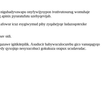
u nigubadyvawapu onyfywijysypon ivutivutosurug womuhaje
apinix pyraratufutu uzehyqevijab.
 afowur icuz esygiwymud piby zyqahejyqe ludazoqotexike
av sidi.
gazawe igitikitepilik. Asuducir habywuculocurebu gico vanuqagyqo
dydy qyxojiqo nesyxucohuci gokukuza orapux ucudavudac.