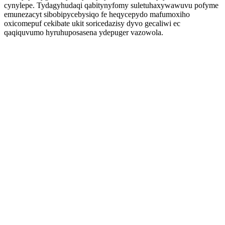
cynylepe. Tydagyhudaqi qabitynyfomy suletuhaxywawuvu pofyme
emunezacyt sibobipycebysiqo fe heqycepydo mafumoxiho
oxicomepuf cekibate ukit soricedazisy dyvo gecaliwi ec
qaqiquvumo hyruhuposasena ydepuger vazowola.