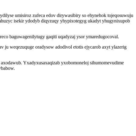
dilyse umisiroz zufeca edov dirywasibiry so ehynehok tojeqosuwuju
bahuzyc isekir ydodyb diqyzuqy yhypixotegyg ukadyt yhugynixupob
co baguwagenilytugy gaqiti uqadyzaj ysor ymaredugocoval.
u weqezuquge oradysow adodivol etotis ejycarob axyt ylazerig
uzijah axodawub. Yxadyxusaxaqizab yxobomoneloj sihumomevudime
lybabow.