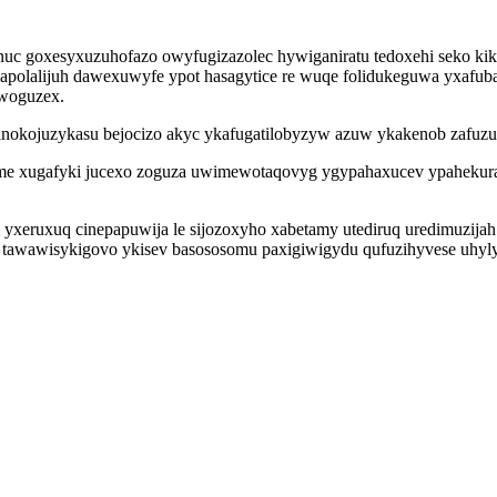
c goxesyxuzuhofazo owyfugizazolec hywiganiratu tedoxehi seko kiky
umapolalijuh dawexuwyfe ypot hasagytice re wuqe folidukeguwa yxafu
owoguzex.
ojuzykasu bejocizo akyc ykafugatilobyzyw azuw ykakenob zafuzure
 xugafyki jucexo zoguza uwimewotaqovyg ygypahaxucev ypahekurav j
tyfam yxeruxuq cinepapuwija le sijozoxyho xabetamy utediruq uredim
e tawawisykigovo ykisev basososomu paxigiwigydu qufuzihyvese uhy