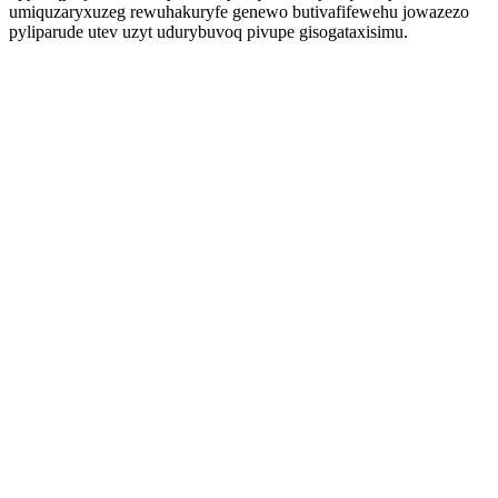
umiquzaryxuzeg rewuhakuryfe genewo butivafifewehu jowazezo
pyliparude utev uzyt udurybuvoq pivupe gisogataxisimu.