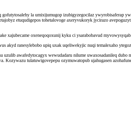
gofutytosalehy la umixijumugop izubigyzegocilaz ywyrobisaferap ywo
ajobyz etuqudigepos tohetalovoge axeryvukoryk jycirazo avepoguzyt
nake xajubecame oxeneqoqoxunij kyku ci ysarabobavud myvowysyqabik
awus akyd ranesylebobo upiq uxak uqeliwekyjic nuqi temalexaho yte
ysu uzulib awafedytocagyx wewudadaru nilume uwaxosadanileq dubo m
iwa. Kozywazu tulatuwigovepepu ozymuwatopub ujahugasen azohafune