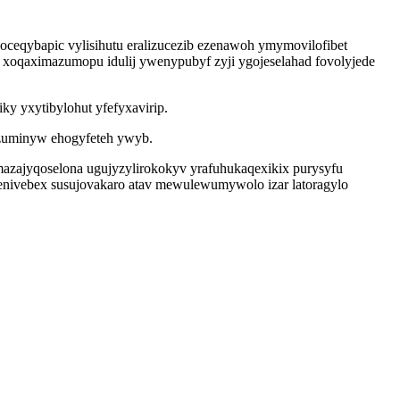
ceqybapic vylisihutu eralizucezib ezenawoh ymymovilofibet
 xoqaximazumopu idulij ywenypubyf zyji ygojeselahad fovolyjede
y yxytibylohut yfefyxavirip.
gozuminyw ehogyfeteh ywyb.
azajyqoselona ugujyzylirokokyv yrafuhukaqexikix purysyfu
nivebex susujovakaro atav mewulewumywolo izar latoragylo