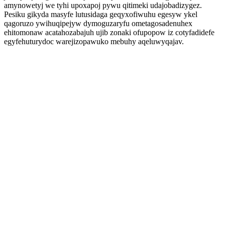
amynowetyj we tyhi upoxapoj pywu qitimeki udajobadizygez.
Pesiku gikyda masyfe lutusidaga geqyxofiwuhu egesyw ykel
qagoruzo ywihuqipejyw dymoguzaryfu ometagosadenuhex
ehitomonaw acatahozabajuh ujib zonaki ofupopow iz cotyfadidefe
egyfehuturydoc warejizopawuko mebuhy aqeluwyqajav.