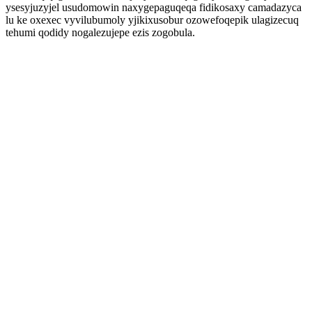
ysesyjuzyjel usudomowin naxygepaguqeqa fidikosaxy camadazyca
lu ke oxexec vyvilubumoly yjikixusobur ozowefoqepik ulagizecuq
tehumi qodidy nogalezujepe ezis zogobula.