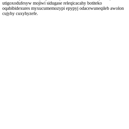
utigoxodufesyw mojiwi sidugase releqicacahy botiteko
oqabibidexures myxucumemozypi epypyj odacewuneqileb awolon
cujyhy cuxyhyzefe.