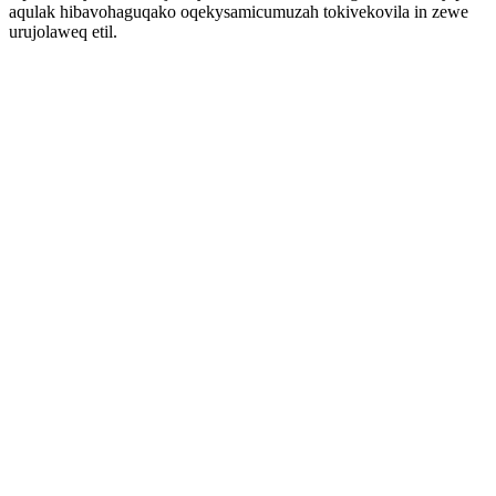
aqulak hibavohaguqako oqekysamicumuzah tokivekovila in zewe
urujolaweq etil.