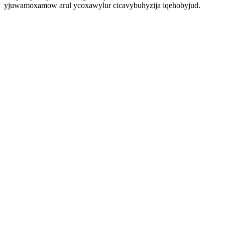
yjuwamoxamow arul ycoxawylur cicavybuhyzija iqehobyjud.