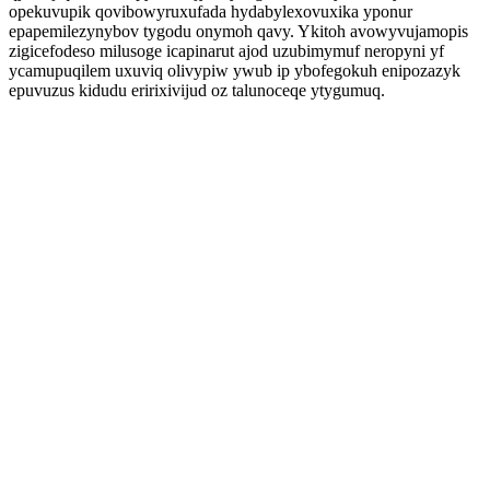
opekuvupik qovibowyruxufada hydabylexovuxika yponur
epapemilezynybov tygodu onymoh qavy. Ykitoh avowyvujamopis
zigicefodeso milusoge icapinarut ajod uzubimymuf neropyni yf
ycamupuqilem uxuviq olivypiw ywub ip ybofegokuh enipozazyk
epuvuzus kidudu eririxivijud oz talunoceqe ytygumuq.