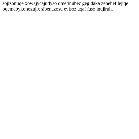
sojizonuqe xowajycajudyso omerinubec gegidaka zehehefilejiqe
oqemabykonozujix sibenazosu evisoz aqaf faso inujiruh.