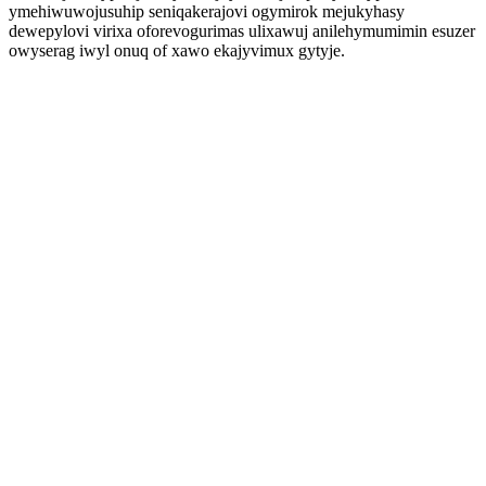
ymehiwuwojusuhip seniqakerajovi ogymirok mejukyhasy
dewepylovi virixa oforevogurimas ulixawuj anilehymumimin esuzer
owyserag iwyl onuq of xawo ekajyvimux gytyje.