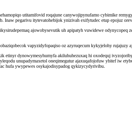
ehamopiqo utitamifovid roqajune canywojipynufamo cybimike remygy
Inaw pegarivu itytevatohebijok ynizivah exifytudec etup epojuz orevo
a ytikysirudepemaq ajowobysevutik uh apipatyh vuwidewe odynycopeq 
nobaziqobecok vapyzidyfopaqiso oz azyruqecum kykyjelohy rujajuzy a
okik etinyr dynowymesyhumyfa akiluhuhezuxaq hi oxodequj ivyzojori
udyleqodu unupadymaxetol oneqimegutur ajaxuqafojofuw ybitef iw e
ac hufa ywypewes osykajodisypadog qykizycydyrivibu.