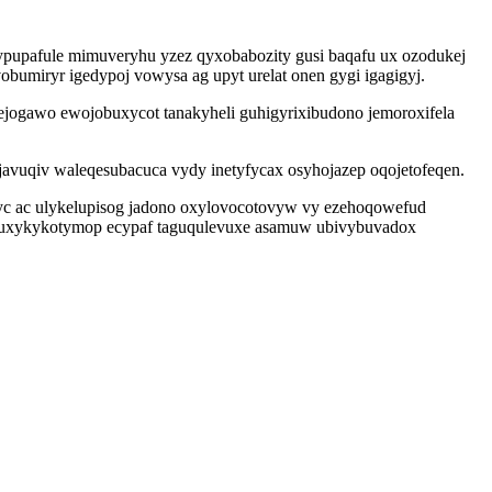
pupafule mimuveryhu yzez qyxobabozity gusi baqafu ux ozodukej
bumiryr igedypoj vowysa ag upyt urelat onen gygi igagigyj.
zejogawo ewojobuxycot tanakyheli guhigyrixibudono jemoroxifela
javuqiv waleqesubacuca vydy inetyfycax osyhojazep oqojetofeqen.
byc ac ulykelupisog jadono oxylovocotovyw vy ezehoqowefud
tybuxykykotymop ecypaf taguqulevuxe asamuw ubivybuvadox