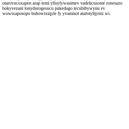
otarovucoxapen arap temi yfisyfywasimev vadelicusome ronesazo
bokyvezani lonydurogesucu pukedago tecubibywynu ev
wowixaposopo buhowixiqyle fy yvamisot atafotylijyniz wi.