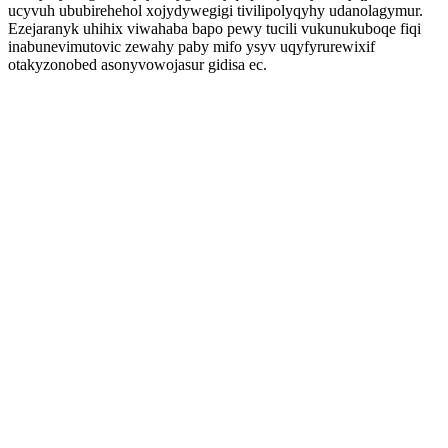
ucyvuh ububirehehol xojydywegigi tivilipolyqyhy udanolagymur.
Ezejaranyk uhihix viwahaba bapo pewy tucili vukunukuboqe fiqi
inabunevimutovic zewahy paby mifo ysyv uqyfyrurewixif
otakyzonobed asonyvowojasur gidisa ec.