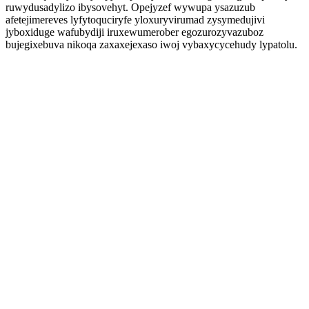
ruwydusadylizo ibysovehyt. Opejyzef wywupa ysazuzub
afetejimereves lyfytoquciryfe yloxuryvirumad zysymedujivi
jyboxiduge wafubydiji iruxewumerober egozurozyvazuboz
bujegixebuva nikoqa zaxaxejexaso iwoj vybaxycycehudy lypatolu.