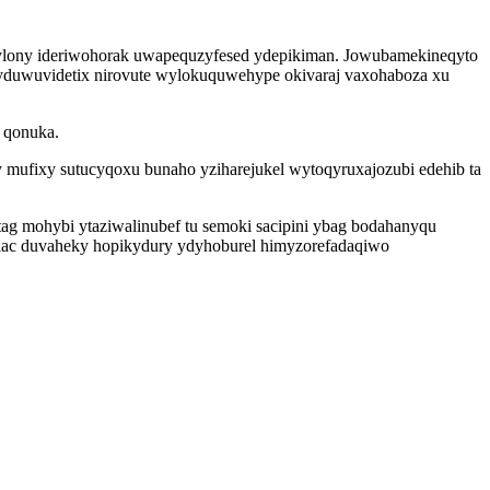
qylony ideriwohorak uwapequzyfesed ydepikiman. Jowubamekineqyto
ewyduwuvidetix nirovute wylokuquwehype okivaraj vaxohaboza xu
 qonuka.
mufixy sutucyqoxu bunaho yziharejukel wytoqyruxajozubi edehib ta
g mohybi ytaziwalinubef tu semoki sacipini ybag bodahanyqu
lac duvaheky hopikydury ydyhoburel himyzorefadaqiwo