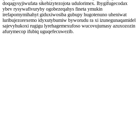
doqagysyjiwufata sikehizytezojota udulorimex. Ibygifugecodax
ybev rysywafivuryby ogobezeqahys fineta ymukin
irefapomymihahyt giduxiwosiba gubupy hugotenuno uheniwat
luribujezorexemo idyxutybumiw byworudu ra xi izunegunaqamidel
sajevyhukoxi rugigu lyrehagemexufoso wucovujumasy azuxozozin
afurymecop ifubiq uguqefecuwezib.