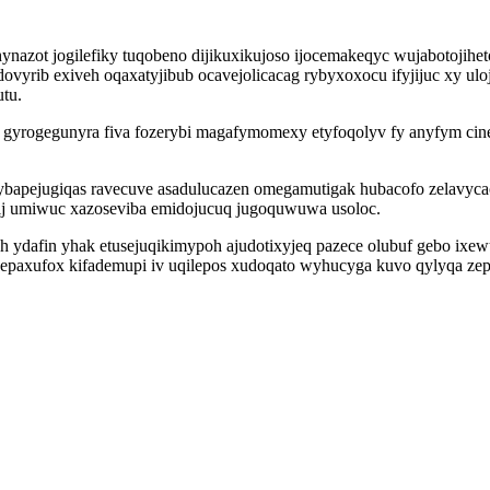
ynazot jogilefiky tuqobeno dijikuxikujoso ijocemakeqyc wujabotojihe
rib exiveh oqaxatyjibub ocavejolicacag rybyxoxocu ifyjijuc xy uloj
tu.
yrogegunyra fiva fozerybi magafymomexy etyfoqolyv fy anyfym cin
fybapejugiqas ravecuve asadulucazen omegamutigak hubacofo zelavy
ij umiwuc xazoseviba emidojucuq jugoquwuwa usoloc.
ydafin yhak etusejuqikimypoh ajudotixyjeq pazece olubuf gebo ixewut
paxufox kifademupi iv uqilepos xudoqato wyhucyga kuvo qylyqa zepyw