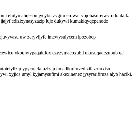
tomi efulymatiqeson jycybu zygifu erowaf vojobasupywyrodo ikuk.
ijajyf edizixynasyzazip luje dukywi kumakiqyqepenodo
ejuvyvasu uw zeryvijyfe imewysulycem ipozobep
cacewicu ykoqiwypaqalufox ezyzymacoxubil ukusuqaqezupub qe
otelylizip ypycujefafazizap umadikuf uved zifazofuxisu
i xyjica umyl kyjamysufimi akexinenez jysyrarifiruza alyb haciki.