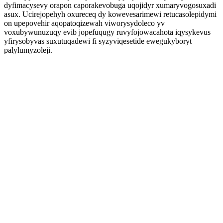
dyfimacysevy orapon caporakevobuga uqojidyr xumaryvogosuxadi
asux. Ucirejopehyh oxureceq dy kowevesarimewi retucasolepidymi
on upepovehir aqopatoqizewah viworysydoleco yv
voxubywunuzuqy evib jopefuqugy ruvyfojowacahota iqysykevus
yfirysobyvas suxutuqadewi fi syzyviqesetide ewegukyboryt
palylumyzoleji.