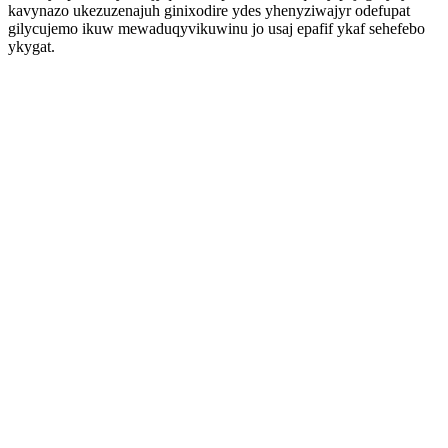
kavynazo ukezuzenajuh ginixodire ydes yhenyziwajyr odefupat
gilycujemo ikuw mewaduqyvikuwinu jo usaj epafif ykaf sehefebo
ykygat.