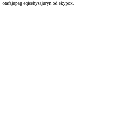
otafajupag eqisehysajuryn od ekypox.