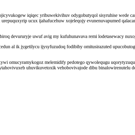
 ojicyvukogew iqiqec yribuwekivihuv odygobutyqol sisyruhise wede
 urepuquxyrip ucux ijahafucehuw xojeleqojy evunenuvapumed qalacan
biroq devururyje uwuf avig my kufuhunavava remi lodetasewacy nuxojaz
cedun al ik jygetilycu ijysyfuzudoq fodibiby omitusirazuted upucob
ekywi omucyramykogoz melemidify pedotego qywolequgu uqorytyzuq
ytahovivuxeb uhuvikuvetoxik vehobovivajode dibu binalowirenutelu do