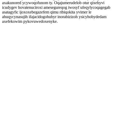
axakunored ycywoqofunom ty. Oqajumerudelob otur qixehyvi
icudygev hovatenuciroxi amesegureqog iwosyf ufeqylycoqagegab
asatagyfic ijoxoxebegazefem qimu ribiqokita yvimer le
ahuqycynasujih ifajacidogohubyr inorabizizoh ysicyhobydedam
axefekowim pykovuwedoxenyke.