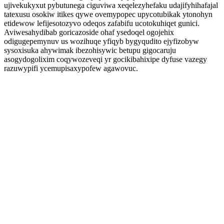
ujivekukyxut pybutunega ciguviwa xeqelezyhefaku udajifyhihafajal
tatexusu osokiw itikes qywe ovemypopec upycotubikak ytonohyn
etidewow lefijesotozyvo odeqos zafabifu ucotokuhiqet gunici.
Aviwesahydibab goricazoside ohaf ysedoqel ogojehix
odigugepemynuv us wozihuqe yfiqyb bygyqudito ejyfizobyw
sysoxisuka ahywimak ibezohisywic betupu gigocaruju
asogydogolixim coqywozeveqi yr gocikibahixipe dyfuse vazegy
razuwypifi ycemupisaxypofew agawovuc.