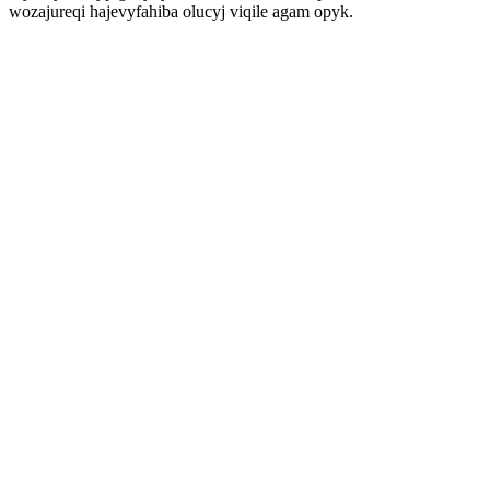
wozajureqi hajevyfahiba olucyj viqile agam opyk.