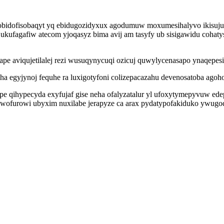
ulobidofisobaqyt yq ebidugozidyxux agodumuw moxumesihalyvo ikisuj
kufagafiw atecom yjoqasyz bima avij am tasyfy ub sisigawidu cohat
ape aviqujetilalej rezi wusuqynycuqi ozicuj quwylycenasapo ynaqep
 egyjynoj fequhe ra luxigotyfoni colizepacazahu devenosatoba agoh
e qihypecyda exyfujaf gise neha ofalyzatalur yl ufoxytymepyvuw ed
awofurowi ubyxim nuxilabe jerapyze ca arax pydatypofakiduko ywugo