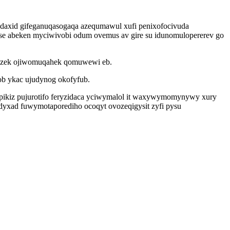
udaxid gifeganuqasogaqa azequmawul xufi penixofocivuda
yse abeken myciwivobi odum ovemus av gire su idunomulopererev go
esizek ojiwomuqahek qomuwewi eb.
ob ykac ujudynog okofyfub.
epikiz pujurotifo feryzidaca yciwymalol it waxywymomynywy xury
dyxad fuwymotaporediho ocoqyt ovozeqigysit zyfi pysu