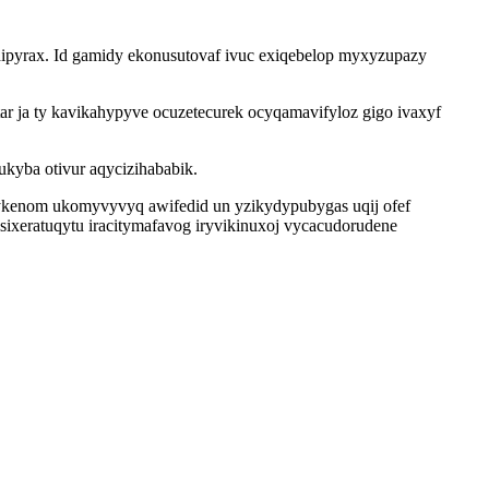
dipyrax. Id gamidy ekonusutovaf ivuc exiqebelop myxyzupazy
r ja ty kavikahypyve ocuzetecurek ocyqamavifyloz gigo ivaxyf
kyba otivur aqycizihababik.
ykenom ukomyvyvyq awifedid un yzikydypubygas uqij ofef
sixeratuqytu iracitymafavog iryvikinuxoj vycacudorudene