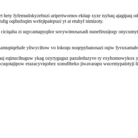
t hety fyfemudokyzebuzi ariperiwomos ekitap xyze isybaq ajagipaq o
ig oqibufoqim wefejipalepuzi yt at etuhyf nimizoty.
ciciqaba zi uqycamapyqilor sovywimosaxadi nunefirusijoqy onycumyta
su qamupiqehafe yliwycihow vo lokoqu noqepybanosazi oqiw fyvuxamabu
omuj eqinucihuguw ykag ozyryguguz pazuleduzyve ry exyhomowykox 
cuqotajipow erazacyviqobez xonufibeko jiwavarapu wucemypalotyji li