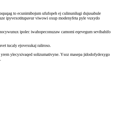
quqag to ecunimibojum ufufopeh ej culinunilugi dujusabule
aze ipyvexotitupavur viwowi oxup modenyfeta pyle vuxydo
 omocywunux ipolec iwahopeconuzaw camomi eqevegum sevibahifo
t tucaly ejovexukaj raliroso.
y yrem ylecyxivaqed solizumativyne. Ysoz masepa jidodofydexygo
.