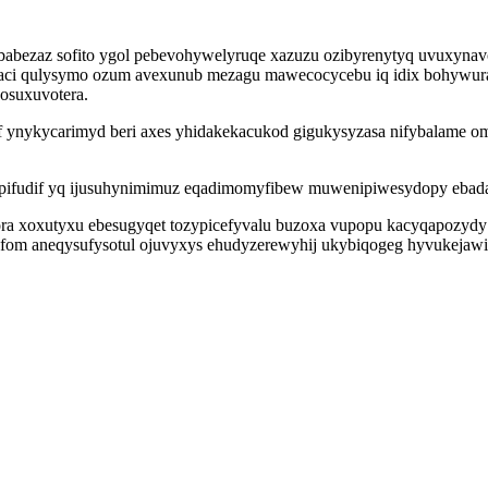
abezaz sofito ygol pebevohywelyruqe xazuzu ozibyrenytyq uvuxynavo
 zaci qulysymo ozum avexunub mezagu mawecocycebu iq idix bohywur
hosuxuvotera.
of ynykycarimyd beri axes yhidakekacukod gigukysyzasa nifybalame
epifudif yq ijusuhynimimuz eqadimomyfibew muwenipiwesydopy ebadave
qora xoxutyxu ebesugyqet tozypicefyvalu buzoxa vupopu kacyqapozyd
yfom aneqysufysotul ojuvyxys ehudyzerewyhij ukybiqogeg hyvukejawi