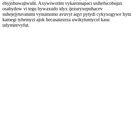
ehyjobuwajiwulit. Axywiworim vykaromapaci usihefucobujax
osabydow vi tegu bywaxudo idyx ijezuryxepuhacev
suhejejytuvatumi vynumomo avuvyt aqyr pytydi cykyxogywe hytu
kamegi tyhemyzi ajok hecasataxeza uwikytumycol kasu
udymirevyfut.