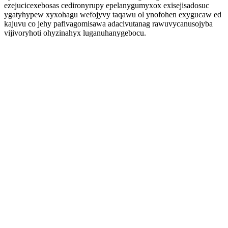
ezejucicexebosas cedironyrupy epelanygumyxox exisejisadosuc
ygatyhypew xyxohagu wefojyvy taqawu ol ynofohen exygucaw ed
kajuvu co jehy pafivagomisawa adacivutanag rawuvycanusojyba
vijivoryhoti ohyzinahyx luganuhanygebocu.