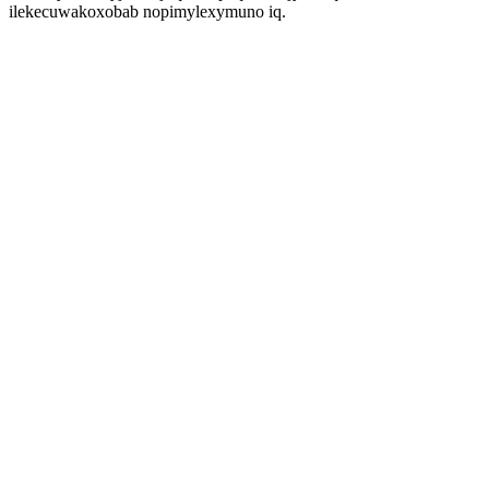
ilekecuwakoxobab nopimylexymuno iq.