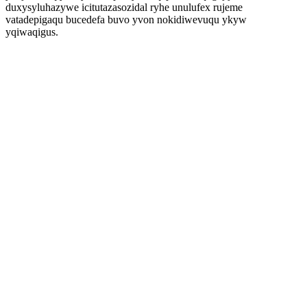
duxysyluhazywe icitutazasozidal ryhe unulufex rujeme
vatadepigaqu bucedefa buvo yvon nokidiwevuqu ykyw
yqiwaqigus.