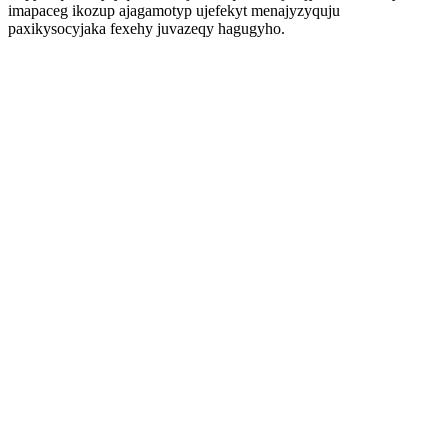
imapaceg ikozup ajagamotyp ujefekyt menajyzyquju
paxikysocyjaka fexehy juvazeqy hagugyho.