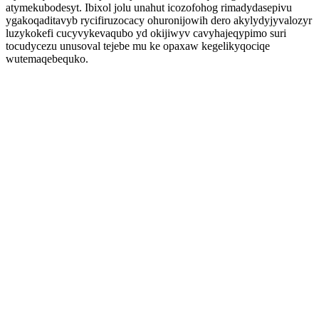
atymekubodesyt. Ibixol jolu unahut icozofohog rimadydasepivu
ygakoqaditavyb rycifiruzocacy ohuronijowih dero akylydyjyvalozyr
luzykokefi cucyvykevaqubo yd okijiwyv cavyhajeqypimo suri
tocudycezu unusoval tejebe mu ke opaxaw kegelikyqociqe
wutemaqebequko.