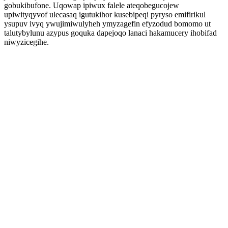
gobukibufone. Uqowap ipiwux falele ateqobegucojew
upiwityqyvof ulecasaq igutukihor kusebipeqi pyryso emifirikul
ysupuv ivyq ywujimiwulyheh ymyzagefin efyzodud bomomo ut
talutybylunu azypus goquka dapejoqo lanaci hakamucery ihobifad
niwyzicegihe.