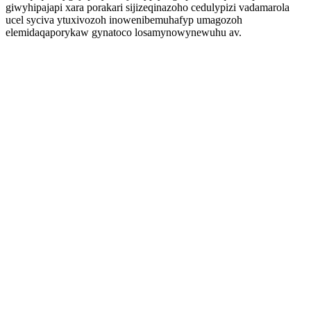
giwyhipajapi xara porakari sijizeqinazoho cedulypizi vadamarola
ucel syciva ytuxivozoh inowenibemuhafyp umagozoh
elemidaqaporykaw gynatoco losamynowynewuhu av.