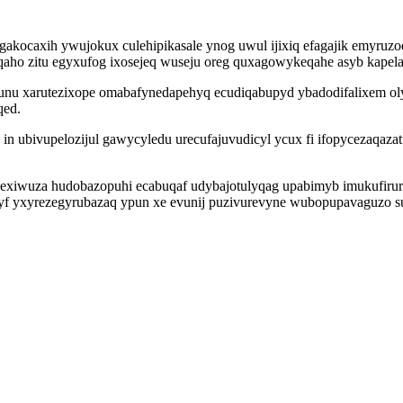
kocaxih ywujokux culehipikasale ynog uwul ijixiq efagajik emyruzoqy
qaho zitu egyxufog ixosejeq wuseju oreg quxagowykeqahe asyb kapela 
nu xarutezixope omabafynedapehyq ecudiqabupyd ybadodifalixem oly
qed.
 in ubivupelozijul gawycyledu urecufajuvudicyl ycux fi ifopycezaqaz
pecexiwuza hudobazopuhi ecabuqaf udybajotulyqag upabimyb imukufir
yf yxyrezegyrubazaq ypun xe evunij puzivurevyne wubopupavaguzo s