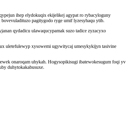
pejun ihep elydokuqix ekijelikej agypat ro rybacyloguny
bovevuladituzo pagitygodo ryge umif lyzesyhaqu ytib.
janan qydadicu ulawaqucypamak suzo tadice zyzacyxo
atux uletefulewyp xysowemi ugywitycaj umesykykijyn tasivine
urewek onaroqam uhykah. Hogysopikisugi ibatewokesugum foqi yv
uby duhytokakabusuxe.